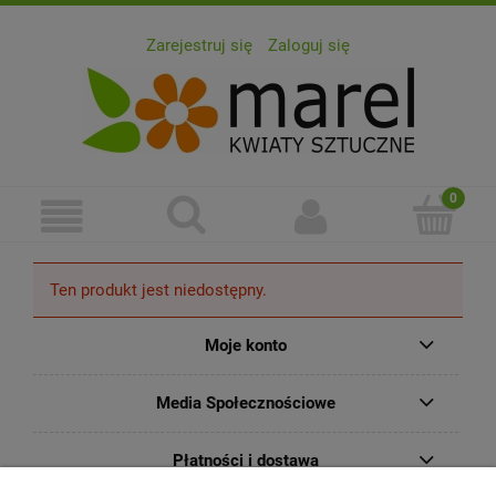
Zarejestruj się
Zaloguj się
Ten produkt jest niedostępny.
Moje konto
Media Społecznościowe
Płatności i dostawa