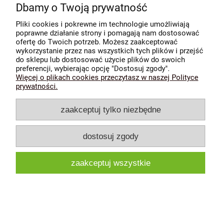
Dbamy o Twoją prywatność
Informacje
Pliki cookies i pokrewne im technologie umożliwiają
poprawne działanie strony i pomagają nam dostosować
O nas
ofertę do Twoich potrzeb. Możesz zaakceptować
wykorzystanie przez nas wszystkich tych plików i przejść
do sklepu lub dostosować użycie plików do swoich
pokaż pełną wersję strony
preferencji, wybierając opcję "Dostosuj zgody".
Więcej o plikach cookies przeczytasz w naszej Polityce
Sklep internetowy Shoper.pl
prywatności.
zaakceptuj tylko niezbędne
dostosuj zgody
zaakceptuj wszystkie