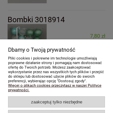
Bombki 3018914
7,80 zł
Dbamy o Twoją prywatność
do koszyka
Pliki cookies i pokrewne im technologie umożliwiają
poprawne działanie strony i pomagają nam dostosować
ofertę do Twoich potrzeb. Możesz zaakceptować
wykorzystanie przez nas wszystkich tych plików i przejść
do sklepu lub dostosować użycie plików do swoich
Moje konto
preferencji, wybierając opcję "Dostosuj zgody".
Więcej o plikach cookies przeczytasz w naszej Polityce
prywatności.
Media Społecznościowe
zaakceptuj tylko niezbędne
Płatności i dostawa