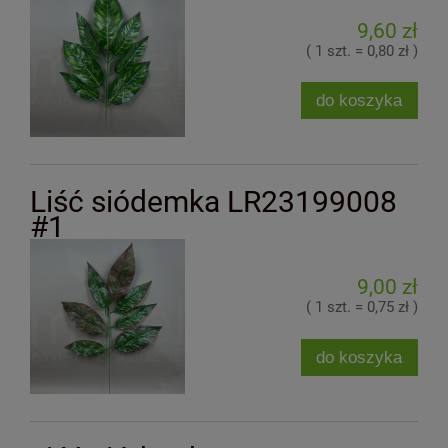
9,60 zł
( 1 szt. = 0,80 zł )
do koszyka
Liść siódemka LR23199008
#1
9,00 zł
( 1 szt. = 0,75 zł )
do koszyka