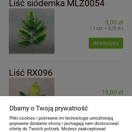
Liść siódemka MLZ0054
9,00 zł
( 1 szt. = 0,75 zł )
do koszyka
Liść RX096
18,00 zł
( 1 szt. = 1,50 zł )
Dbamy o Twoją prywatność
do koszyka
Pliki cookies i pokrewne im technologie umożliwiają
poprawne działanie strony i pomagają nam dostosować
ofertę do Twoich potrzeb. Możesz zaakceptować