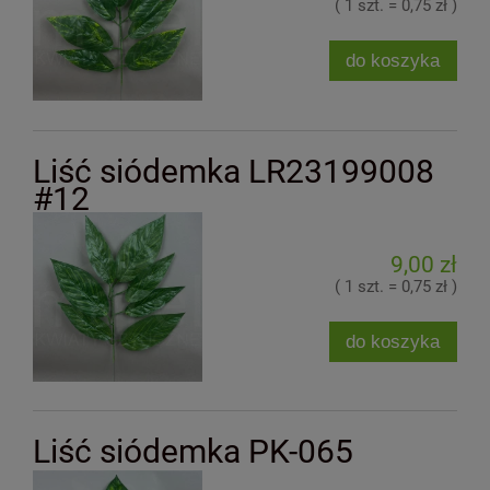
( 1 szt. = 0,75 zł )
do koszyka
Liść siódemka LR23199008
#12
9,00 zł
( 1 szt. = 0,75 zł )
do koszyka
Liść siódemka PK-065