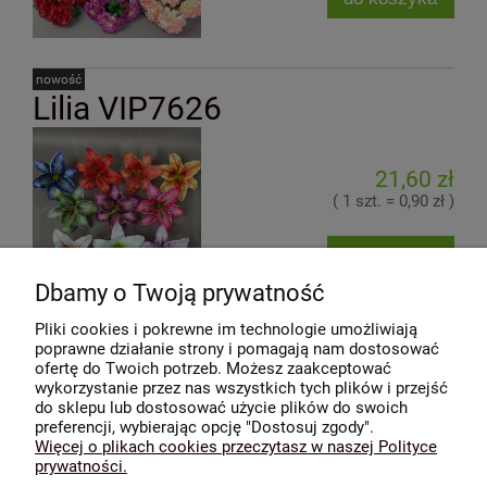
nowość
Lilia VIP7626
21,60 zł
( 1 szt. = 0,90 zł )
do koszyka
Dbamy o Twoją prywatność
Pliki cookies i pokrewne im technologie umożliwiają
poprawne działanie strony i pomagają nam dostosować
«
1
2
3
»
ofertę do Twoich potrzeb. Możesz zaakceptować
wykorzystanie przez nas wszystkich tych plików i przejść
do sklepu lub dostosować użycie plików do swoich
Moje konto
preferencji, wybierając opcję "Dostosuj zgody".
Więcej o plikach cookies przeczytasz w naszej Polityce
prywatności.
Media Społecznościowe