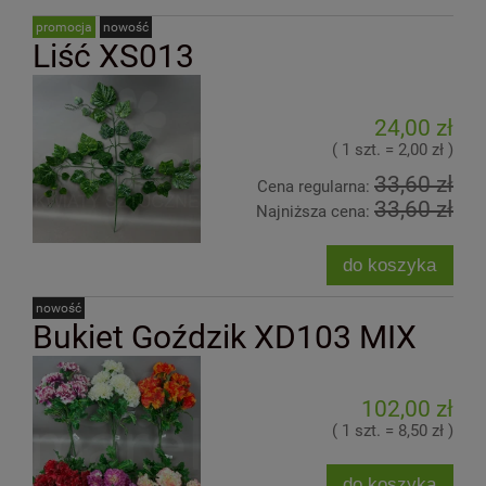
promocja
nowość
Liść XS013
24,00 zł
( 1 szt. = 2,00 zł )
33,60 zł
Cena regularna:
33,60 zł
Najniższa cena:
do koszyka
nowość
Bukiet Goździk XD103 MIX
102,00 zł
( 1 szt. = 8,50 zł )
do koszyka