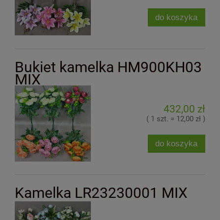
do koszyka
Bukiet kamelka HM900KH03
MIX
432,00 zł
( 1 szt. = 12,00 zł )
do koszyka
Kamelka LR23230001 MIX