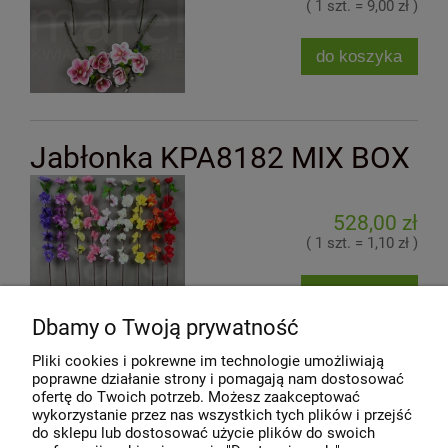
( 1 szt. = 9,00 zł )
do koszyka
Jabłonka KPA8182 MIX BOX
528,00 zł
( 1 szt. = 1,10 zł )
do koszyka
Dbamy o Twoją prywatność
Pliki cookies i pokrewne im technologie umożliwiają
poprawne działanie strony i pomagają nam dostosować
«
1
2
3
4
»
ofertę do Twoich potrzeb. Możesz zaakceptować
wykorzystanie przez nas wszystkich tych plików i przejść
do sklepu lub dostosować użycie plików do swoich
Moje konto