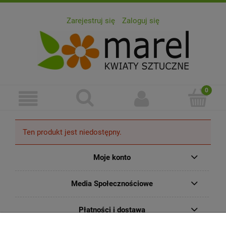
Zarejestruj się
Zaloguj się
Ten produkt jest niedostępny.
Moje konto
Media Społecznościowe
Płatności i dostawa