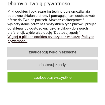
Dbamy o Twoją prywatność
Informacje
Pliki cookies i pokrewne im technologie umożliwiają
poprawne działanie strony i pomagają nam dostosować
O nas
ofertę do Twoich potrzeb. Możesz zaakceptować
wykorzystanie przez nas wszystkich tych plików i przejść
do sklepu lub dostosować użycie plików do swoich
pokaż pełną wersję strony
preferencji, wybierając opcję "Dostosuj zgody".
Więcej o plikach cookies przeczytasz w naszej Polityce
Sklep internetowy Shoper.pl
prywatności.
zaakceptuj tylko niezbędne
dostosuj zgody
zaakceptuj wszystkie